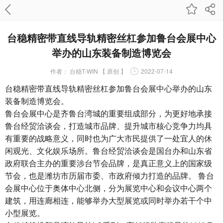
台稳精密带直线导轨精密丝杠参加鲁台会展中心
举办的山东装备制造博览会
作者：
台稳T-WIN 【 原创 】
2022-07-14
台稳精密带直线导轨精密丝杠参加鲁台会展中心举办的山东
装备制造博览会。
鲁台会展中心是齐鲁台湾城的重要组成部分，为更好地承接
鲁台经贸洽谈会，打造城市品牌、提升城市核心竞争力均具
有重要的战略意义，同时也为广大市民提供了一处宜人的休
闲观光、文化娱乐场所。鲁台经贸洽谈会是国台办和山东省
政府联合主办的重要涉台节会品牌，是真正意义上的国家级
节会，也是潍坊市历届市委、市政府倾力打造的品牌。 鲁台
会展中心位于奥体中心北侧，分为展览中心和会议中心两个
建筑，用连廊相连，能够举办大型展览或同时举办若干个中
小型展览。