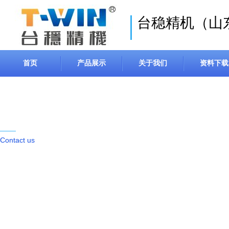
台稳精机
（山
首页
产品展示
关于我们
资料下载
联系我们
Contact us