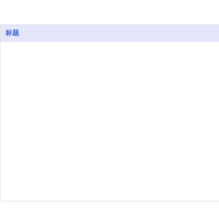
公司地址：山东省济南市济阳区济北街道澄波湖路
标题