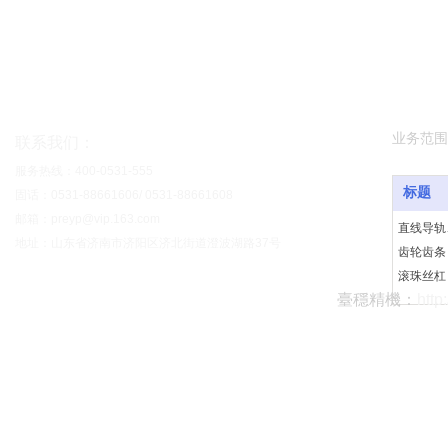
业务范围
联系我们：
服务热线：400-0531-555
标题
固话：0531-88661606/ 0531-88661608
邮箱：preyp@vip.163.com
直线导轨
地址：山东省济南市济阳区济北街道澄波湖路37号
齿轮齿条
滚珠丝杠
臺穩精機：
http