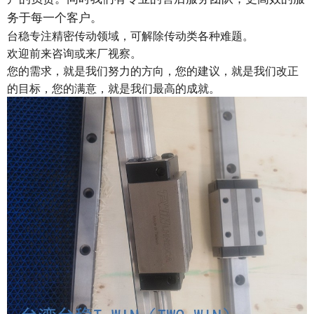
务于每一个客户。
台稳专注精密传动领域，可解除传动类各种难题。
欢迎前来咨询或来厂视察。
您的需求，就是我们努力的方向，您的建议，就是我们改正
的目标，您的满意，就是我们最高的成就。