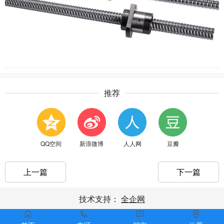
推荐
QQ空间
新浪微博
人人网
豆瓣
上一篇
下一篇
技术支持：
全企网