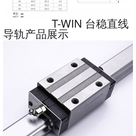
T-WIN 台稳直线
导轨产品展示