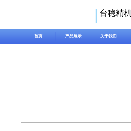
台稳精
首页
产品展示
关于我们