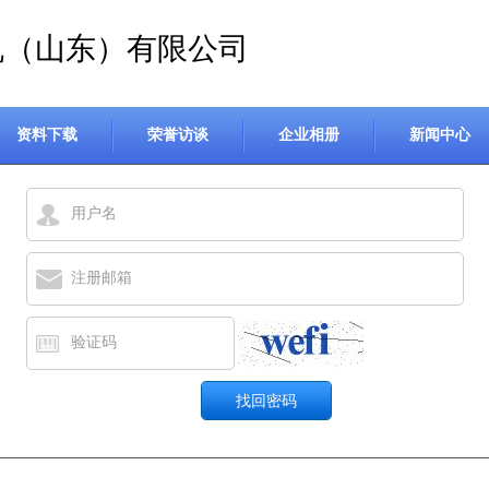
机
（山东）
有限公司
资料下载
荣誉访谈
企业相册
新闻中心
用户名
注册邮箱
验证码